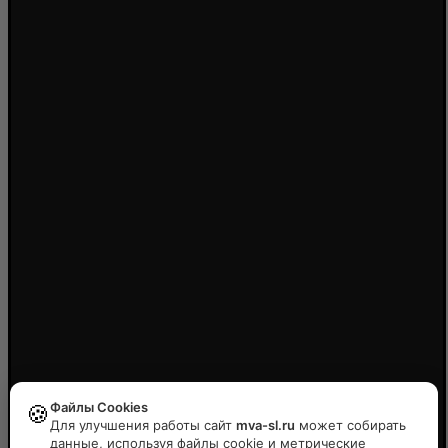
Файлы Cookies
🍪
Для улучшения работы сайт
mva-sl.ru
может собирать
данные, используя файлы cookie и метрические