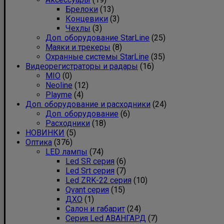
Брелоки
(13)
Концевики
(3)
Чехлы
(3)
Доп. оборудование StarLine
(25)
Маяки и трекеры
(8)
Охранные системы StarLine
(35)
Видеорегистраторы и радары
(16)
MIO
(0)
Neoline
(12)
Playme
(4)
Доп. оборудование и расходники
(24)
Доп. оборудование
(6)
Расходники
(18)
НОВИНКИ
(5)
Оптика
(376)
LED лампы
(74)
Led SR серия
(6)
Led Srt серия
(7)
Led ZRK-22 серия
(10)
Qvant серия
(15)
ДХО
(1)
Салон и габарит
(24)
Серия Led АВАНГАРД
(7)