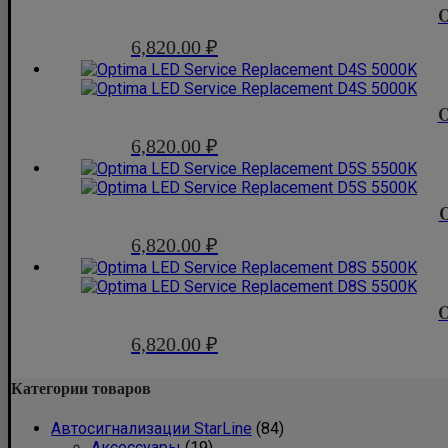
O
6,820.00
₽
O
6,820.00
₽
6,820.00
₽
O
6,820.00
₽
Категории товаров
Автосигнализации StarLine
(84)
Аксессуары
(19)