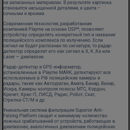
на записанных материалах. В результате картинка
становится насыщенной деталями, а цвета –
сочными и яркими.
Современная технология, разработанная
компанией Playme на основе DSP*, позволяет
устройству определять конкретный тип и название
полицейского комплекса по излучению. Если
сигнал не будет распознан по сигнатуре, то радар-
детектор определит его как сигнал в Х, К ,Ка или
Laser — диапазоне.
Радар-детектор и GPS-информатор,
установленные в Playme MARK, детектируют все
используемые в РФ полицейские камеры и
радары, такие как Автоураган, Амата, Бинар, Визир,
Искра, Камеры контроля полосы МТС, Кордон,
Кречет, Крис-П, ЛИСД, Радис, Робот, Скат,
Стрелка-СТ/М и др.
Уникальная система фильтрации Superior Anti-
Falsing Platform сводит к минимуму количество
ложных срабатываний от устройств, работающих в
диапазонах, аналогичных диапазонам полицейских