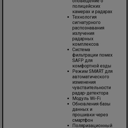
оповещение о
полицейских
камерах и радарах
Технология
сигнатурного
распознавания
излучения
радарных
комплексов
Система
фильтрации помех
SAFP для
комфортной езды
Режим SMART для
автоматического
изменения
чувствительности
радар-детектора
Модуль Wi-Fi
Обновления базы
данных и
прошивки через
смартфон
Поляризационный