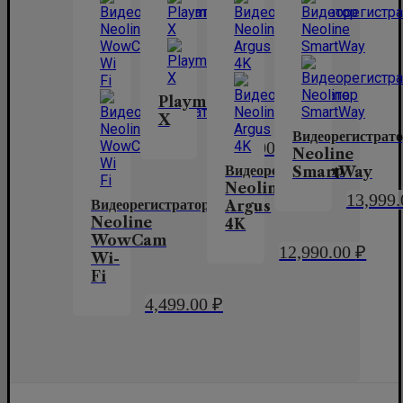
Playme
X
Видеорегистрат
6,490.00
₽
Neoline
Видеорегистратор
SmartWay
Neoline
13,999
Видеорегистратор
Argus
Neoline
4K
WowCam
12,990.00
₽
Wi-
Fi
4,499.00
₽