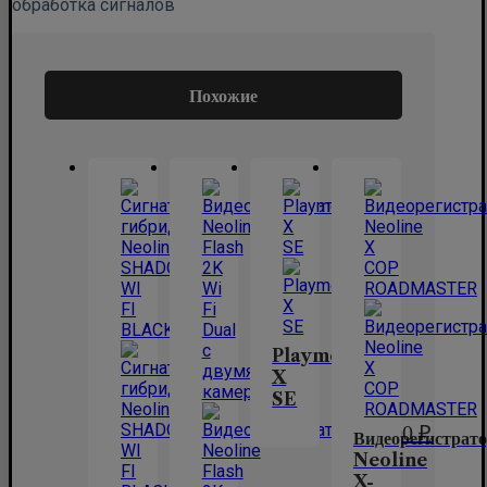
обработка сигналов
Похожие
Playme
X
SE
4,490.00
₽
Видеорегистрат
Neoline
X-