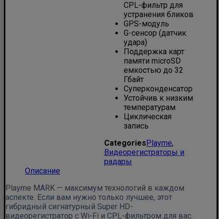
CPL-фильтр для
устранения бликов
GPS-модуль
G-сенсор (датчик
удара)
Поддержка карт
памяти microSD
емкостью до 32
Гбайт
Суперконденсатор
Устойчив к низким
температурам
Циклическая
запись
Categories
Playme
,
Видеорегистраторы и
радары
Описание
Playme MARK — максимум технологий в каждом
аспекте. Если вам нужно только лучшее, этот
гибридный сигнатурный Super HD-
видеорегистратор с Wi-Fi и CPL-фильтром для вас.