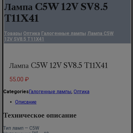
Лампа C5W 12V SV8.5
T11X41
Товары
Оптика
Галогенные лампы
Лампа C5W
12V SV8.5 T11X41
Лампа C5W 12V SV8.5 T11X41
55.00
₽
Categories
Галогенные лампы
,
Оптика
Описание
Техническое описание
Тип ламп — C5W