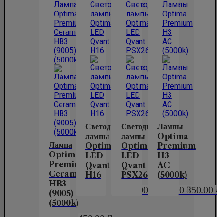
Светодиодные
Светодиодные
Лампы
лампы
лампы
Optima
Лампа
Optima
Optima
Premium
Optima
LED
LED
H3
Premium
Qvant
Qvant
AC
Ceramic
H16
PSX26
(5000k)
HB3
2,900.00
2,900.00
₽
350.00
₽
(9005)
(5000k)