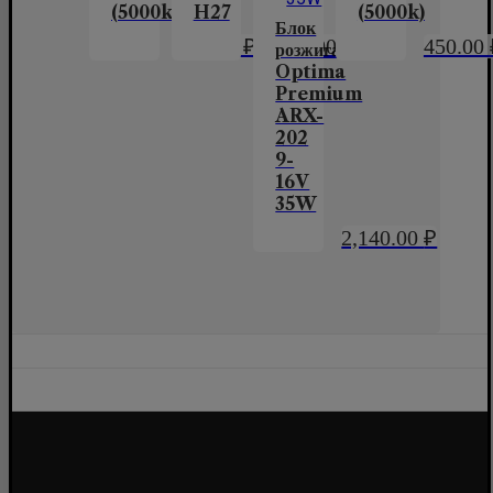
(5000k)
H27
(5000k)
Блок
450.00
₽
2,900.00
₽
450.00
розжига
Optima
Premium
ARX-
202
9-
16V
35W
2,140.00
₽