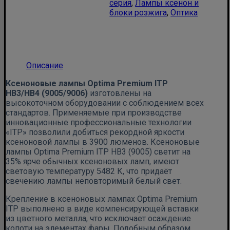
серия
,
Лампы ксенон и
блоки розжига
,
Оптика
Описание
Ксеноновые лампы Optima Premium ITP
HB3/HB4
(9005/9006)
изготовлены на
высокоточном оборудовании с соблюдением всех
стандартов. Применяемые при производстве
инновационные профессиональные технологии
«ITP» позволили добиться рекордной яркости
ксеноновой лампы в 3900 люменов. Ксеноновые
лампы Optima Premium ITP HB3 (9005) светит на
35% ярче обычных ксеноновых ламп, имеют
световую температуру 5482 К, что придаёт
свечению лампы неповторимый белый свет.
Крепление в ксеноновых лампах Optima Premium
ITP выполнено в виде компенсирующей вставки
из цветного металла, что исключает осаждение
копоти на элементах фары. Подобным образом