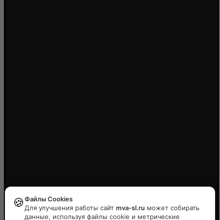
Файлы Cookies
🍪
Для улучшения работы сайт
mva-sl.ru
может собирать
данные, используя файлы cookie и метрические