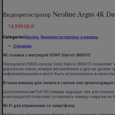
Видеорегистратор Neoline Argus 4K Du
14,999.00
₽
Categories
Neoline
,
Видеорегистраторы и радары
Описание
4K съемка с матрицей SONY Starvis IMX415
Передовой CMOS-сенсор Sony Starvis IMX415 позволяет 
дорожные знаки, номера автомобилей и другие детали п
информативными и могут быть использованы в качестве
Вторая камера для записи в салоне или происходяще
Дополнительная Full HD камера подходит как для съемки
влагозащитой позволяет установить камеру снаружи на 
Wi-Fi для управления со смартфона
Мобильное приложение Neoline Assist позволит подключ