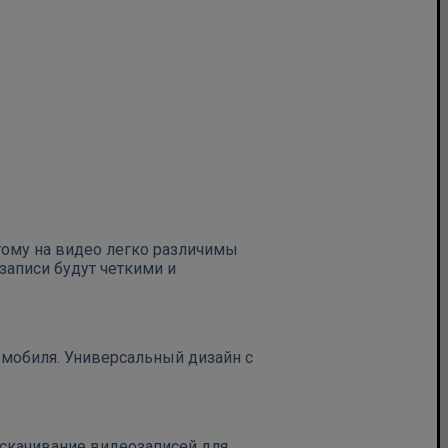
тому на видео легко различимы
записи будут четкими и
томобиля. Универсальный дизайн с
 скачивание видеозаписей для