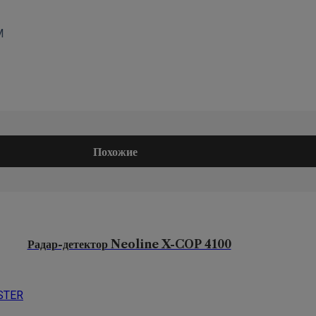
М
Похожие
Радар-детектор Neoline X-COP 4100