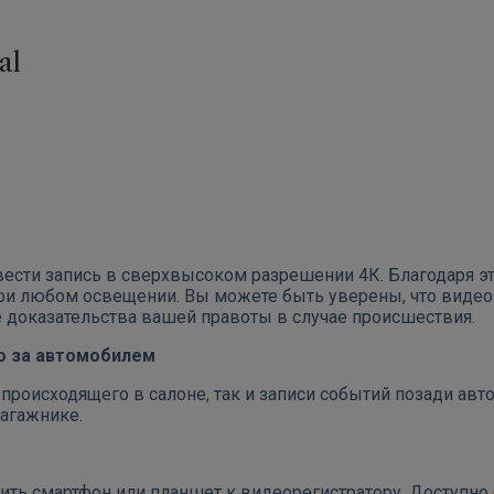
al
вести запись в сверхвысоком разрешении 4К. Благодаря э
ри любом освещении. Вы можете быть уверены, что видео
 доказательства вашей правоты в случае происшествия.
го за автомобилем
 происходящего в салоне, так и записи событий позади ав
багажнике.
ить смартфон или планшет к видеорегистратору. Доступно