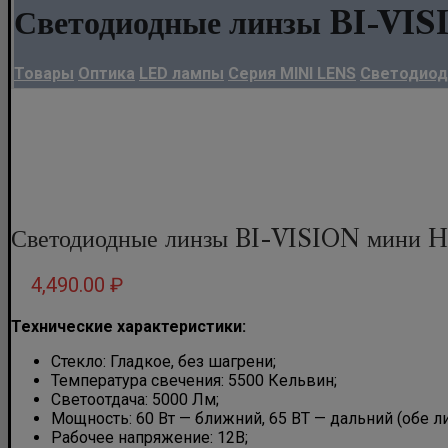
Светодиодные линзы BI-VI
Товары
Оптика
LED лампы
Серия MINI LENS
Светодиодн
Светодиодные линзы BI-VISION мини 
4,490.00
₽
Технические характеристики:
Стекло: Гладкое, без шагрени;
Температура свечения: 5500 Кельвин;
Светоотдача: 5000 Лм;
Мощность: 60 Вт — ближний, 65 ВТ — дальний (обе л
Рабочее напряжение: 12В;