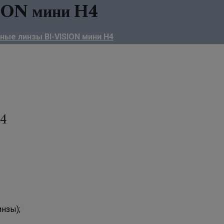
SION мини H4
ые линзы BI-VISION мини H4
H4
инзы);