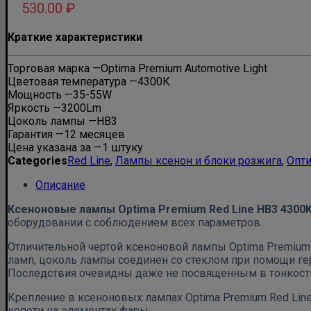
530.00
₽
Краткие характеристики
Торговая марка —
Optima Premium Automotive Light
Цветовая температура —
4300К
Мощность —
35-55W
Яркость —
3200Lm
Цоколь лампы —
HB3
Гарантия —
12 месяцев
Цена указана за —
1 штуку
Categories
Red Line
,
Лампы ксенон и блоки розжига
,
Опт
Описание
Ксеноновые лампы Optima Premium Red Line HB3 4300
оборудовании с соблюдением всех параметров.
Отличительной чертой ксеноновой лампы Optima Premium
ламп, цоколь лампы соединен со стеклом при помощи гер
Последствия очевидны даже не посвященным в тонкост
Крепление в ксеноновых лампах Optima Premium Red Lin
копоти на элементах фары.