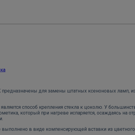
ика
K
предназначены для замены штатных ксеноновых ламп, и
 является способ крепления стекла к цоколю. У большинс
метика, который при нагреве испаряется, осаждаясь на от
и.
e выполнено в виде компенсирующей вставки из цветного