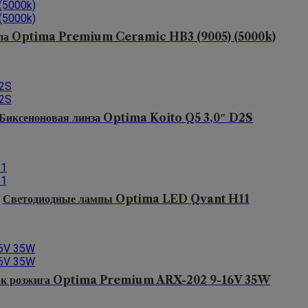
па Optima Premium Ceramic HB3 (9005) (5000k)
Биксеноновая линза Optima Koito Q5 3,0″ D2S
Светодиодные лампы Optima LED Qvant H11
ок розжига Optima Premium ARX-202 9-16V 35W