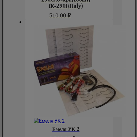
(К-290I/Italy)
510.00
₽
Емеля УК 2