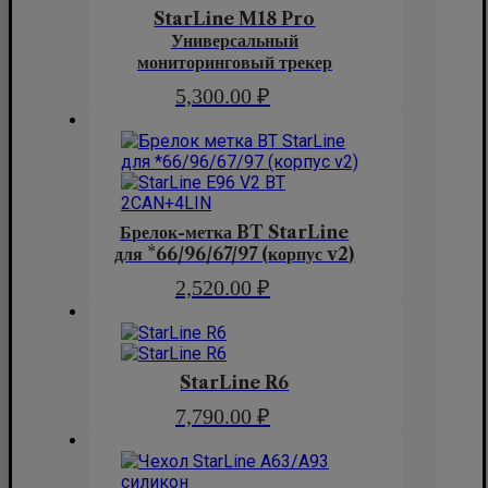
StarLine M18 Pro
Универсальный
мониторинговый трекер
5,300.00
₽
Брелок-метка BT StarLine
для *66/96/67/97 (корпус v2)
2,520.00
₽
StarLine R6
7,790.00
₽