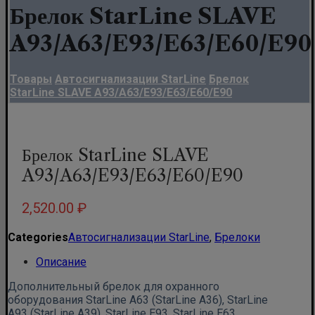
Брелок StarLine SLAVE
A93/A63/E93/E63/E60/E90
Товары
Автосигнализации StarLine
Брелок
StarLine SLAVE A93/A63/E93/E63/E60/E90
Брелок StarLine SLAVE
A93/A63/E93/E63/E60/E90
2,520.00
₽
Categories
Автосигнализации StarLine
,
Брелоки
Описание
Дополнительный брелок для охранного
оборудования StarLine A63 (StarLine A36), StarLine
A93 (StarLine A39), StarLine E93, StarLine E63,